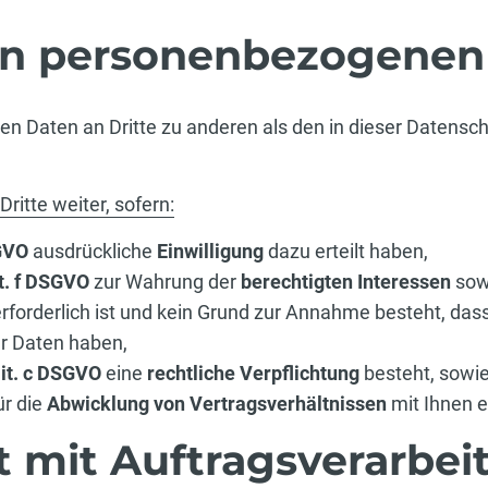
on personenbezogenen
en Daten an Dritte zu anderen als den in dieser Datens
ritte weiter, sofern:
SGVO
ausdrückliche
Einwilligung
dazu erteilt haben,
it. f DSGVO
zur Wahrung der
berechtigten Interessen
sow
rforderlich ist und kein Grund zur Annahme besteht, da
er Daten haben,
 lit. c DSGVO
eine
rechtliche Verpflichtung
besteht, sowie 
ür die
Abwicklung von Vertragsverhältnissen
mit Ihnen er
 mit Auftragsverarbei