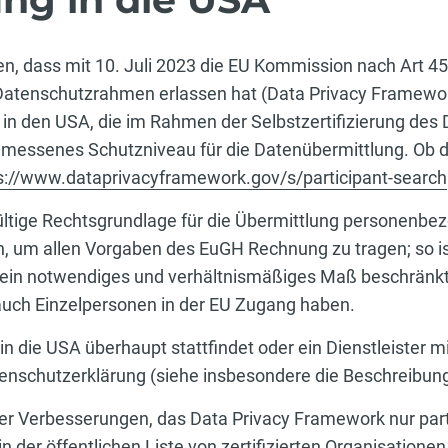
n, dass mit 10. Juli 2023 die EU Kommission nach Art 4
tenschutzrahmen erlassen hat (Data Privacy Framework
n den USA, die im Rahmen der Selbstzertifizierung des 
angemessenes Schutzniveau für die Datenübermittlung. Ob 
s://www.dataprivacyframework.gov/s/participant-search
ültige Rechtsgrundlage für die Übermittlung personenbez
n, um allen Vorgaben des EuGH Rechnung zu tragen; so i
ein notwendiges und verhältnismäßiges Maß beschränkt i
uch Einzelpersonen in der EU Zugang haben.
n die USA überhaupt stattfindet oder ein Dienstleister mi
Datenschutzerklärung (siehe insbesondere die Beschreibun
her Verbesserungen, das Data Privacy Framework nur parti
 in der öffentlichen Liste von zertifizierten Organisatio