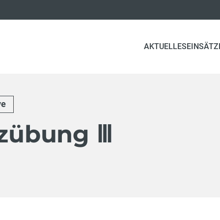
AKTUELLES
EINSÄTZ
ve
tzübung Ⅲ