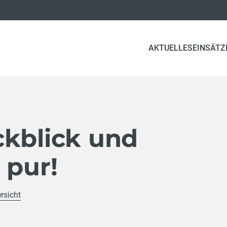
AKTUELLES
EINSÄTZ
ckblick und
 pur!
rsicht