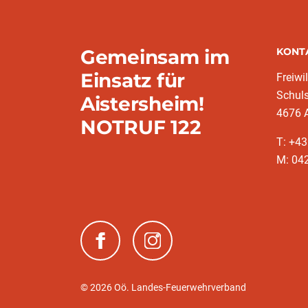
Gemeinsam im
KONT
Einsatz für
Freiwi
Schuls
Aistersheim!
4676 
NOTRUF 122
T: +4
M: 042
(neues Fenster)
(neues Fenster)
© 2026 Oö. Landes-Feuerwehrverband