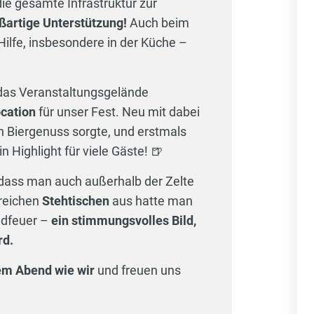
e gesamte Infrastruktur zur
oßartige Unterstützung!
Auch beim
Hilfe, insbesondere in der Küche –
 das Veranstaltungsgelände
ocation
für unser Fest. Neu mit dabei
en Biergenuss sorgte, und erstmals
 Highlight für viele Gäste! 🍺
sodass man auch außerhalb der Zelte
reichen
Stehtischen
aus hatte man
ndfeuer –
ein stimmungsvolles Bild,
rd.
em Abend wie wir
und freuen uns