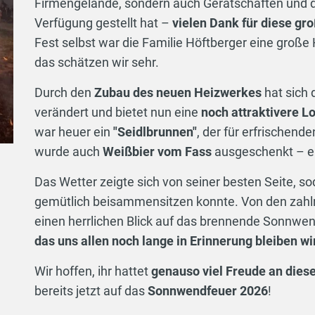
Firmengelände, sondern auch Gerätschaften und di
Verfügung gestellt hat –
vielen Dank für diese gr
Fest selbst war die Familie Höftberger eine große 
das schätzen wir sehr.
Durch den
Zubau des neuen Heizwerkes
hat sich
verändert und bietet nun eine
noch attraktivere L
war heuer ein
"Seidlbrunnen"
, der für erfrischend
wurde auch
Weißbier vom Fass
ausgeschenkt – ein
Das Wetter zeigte sich von seiner besten Seite, 
gemütlich beisammensitzen konnte. Von den zahl
einen herrlichen Blick auf das brennende Sonnwe
das uns allen noch lange in Erinnerung bleiben wi
Wir hoffen, ihr hattet
genauso viel Freude an dies
bereits jetzt auf das
Sonnwendfeuer 2026
!