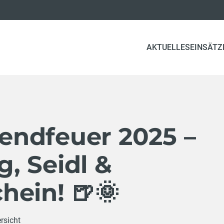
AKTUELLES
EINSÄTZ
endfeuer 2025 –
, Seidl &
hein! 🍺🌞
rsicht