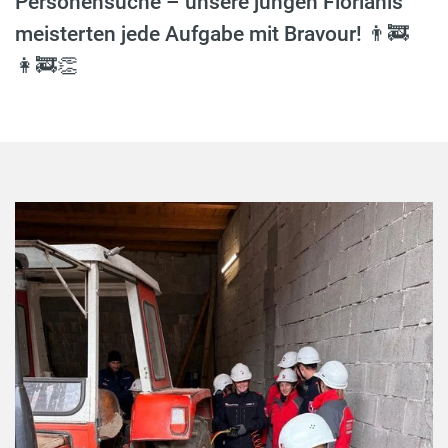
Personensuche – unsere jungen Florianis
meisterten jede Aufgabe mit Bravour! 👨‍🚒
👩‍🚒👏